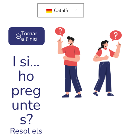
Català
Tornar
a l'inici
I si...
ho
preg
unte
s?
Resol els