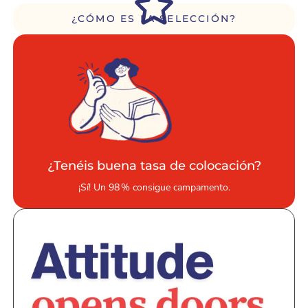
¿CÓMO ES LA SELECCIÓN?
¿Tenéis buena tasa de colocación?
¡Sí! Un 98 % consigue campamento.