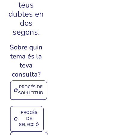
teus
dubtes en
dos
segons.
Sobre quin
tema és la
teva
consulta?
PROCÉS DE
SOL·LICITUD
PROCÉS
DE
SELECCIÓ