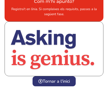
Com m’hi apunto?
Registra’t en línia. Si compleixes els requisits, passes a la
següent fase.
Tornar a l'inici