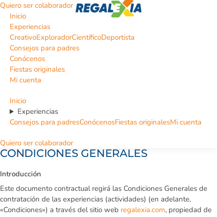
Quiero ser colaborador
Inicio
Experiencias
Creativo
Explorador
Científico
Deportista
Consejos para padres
Conócenos
Fiestas originales
Mi cuenta
Inicio
Experiencias
Consejos para padres
Conócenos
Fiestas originales
Mi cuenta
Quiero ser colaborador
CONDICIONES GENERALES
Introducción
Este documento contractual regirá las Condiciones Generales de
contratación de las experiencias (actividades) (en adelante,
«Condiciones») a través del sitio web
regalexia.com
, propiedad de