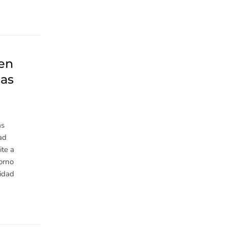
 en
ias
as
ad
ite a
torno
cidad