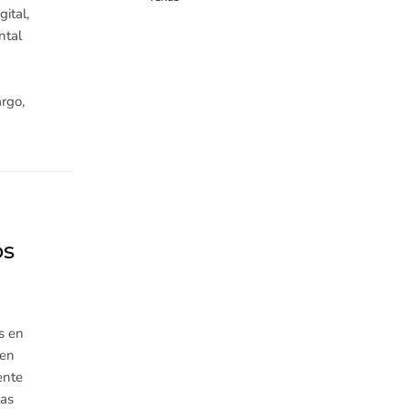
gital,
ntal
argo,
os
s en
cen
ente
las