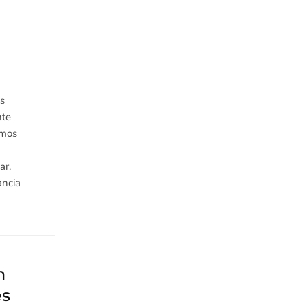
es
nte
emos
ar.
ancia
n
es