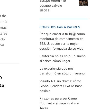
Escape Room - El
bosque salvaje
18,00
€
s de
l día
CONSEJOS PARA PADRES
 más
tarse
Por qué enviar a tu hij@ como
monitor/a de campamento en
ndo
EE.UU. puede ser la mejor
eva
decisión formativa de su vida
California no es sólo un sueño
si sabes cómo llegar
La experiencia que me
transformó en sólo un verano
o
Visado J-1 sin drama: cómo
es
Global Leaders USA lo hace
posible
7 razones para ser Camp
Counselor y viajar gratis a
Texas