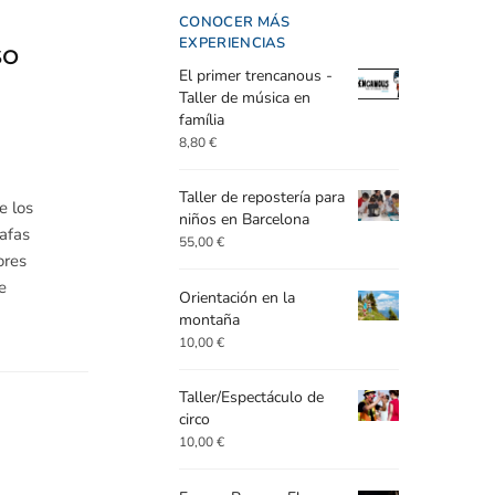
CONOCER MÁS
EXPERIENCIAS
so
El primer trencanous -
Taller de música en
família
8,80
€
Taller de repostería para
e los
niños en Barcelona
afas
55,00
€
ores
e
Orientación en la
montaña
10,00
€
Taller/Espectáculo de
circo
10,00
€