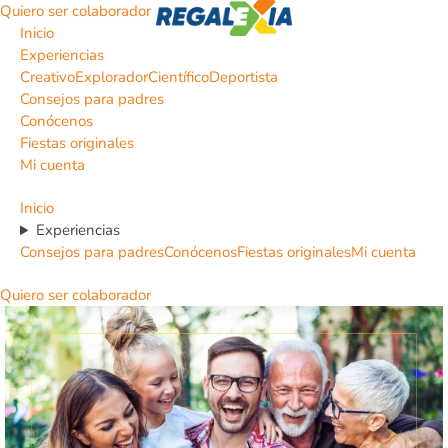
Quiero ser colaborador
Inicio
Experiencias
Creativo
Explorador
Científico
Deportista
Consejos para padres
Conócenos
Fiestas originales
Mi cuenta
Inicio
Experiencias
Consejos para padres
Conócenos
Fiestas originales
Mi cuenta
Quiero ser colaborador