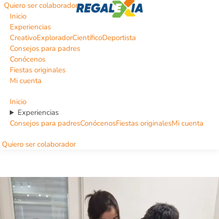
Quiero ser colaborador
Inicio
Experiencias
Creativo
Explorador
Científico
Deportista
Consejos para padres
Conócenos
Fiestas originales
Mi cuenta
Inicio
Experiencias
Consejos para padres
Conócenos
Fiestas originales
Mi cuenta
Quiero ser colaborador