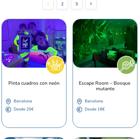
1
2
3
Pinta cuadros con neón
Escape Room – Bosque 
mutante
Barcelona
Barcelona
Desde 20€
Desde 18€