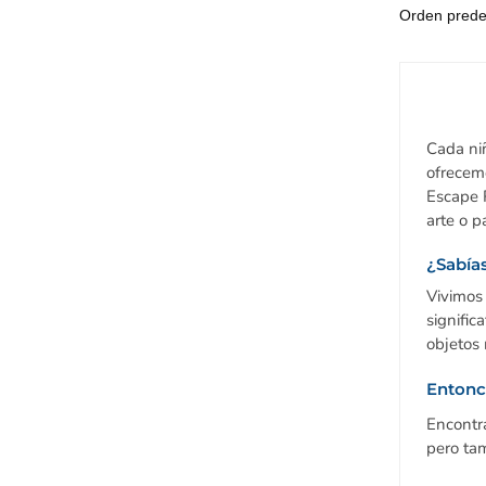
Cada niñ
ofrecem
Escape 
arte o p
¿Sabías
Vivimos
signific
objetos 
Entonc
Encontra
pero tam