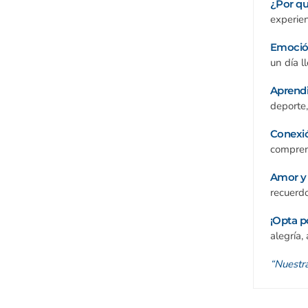
¿Por qu
experie
Emoción
un día l
Aprendi
deporte,
Conexió
compren
Amor y 
recuerdo
¡Opta p
alegría,
“Nuestra