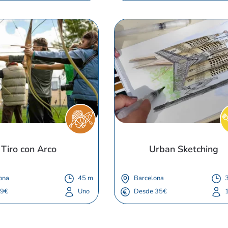
Tiro con Arco
Urban Sketching
ona
45 m
Barcelona
3
 9€
Uno
Desde 35€