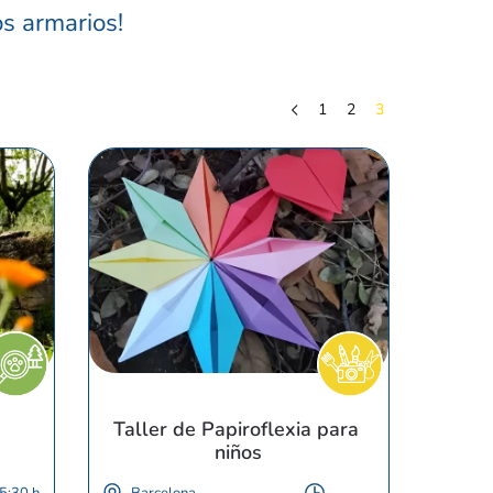
s armarios!
1
2
3
Taller de Papiroflexia para 
niños
5:30 h
Barcelona
-