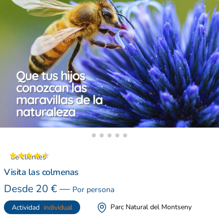
es de clientes
Visita las colmenas
Desde
20
€
—
Por persona
Parc Natural del Montseny
Actividad
individual