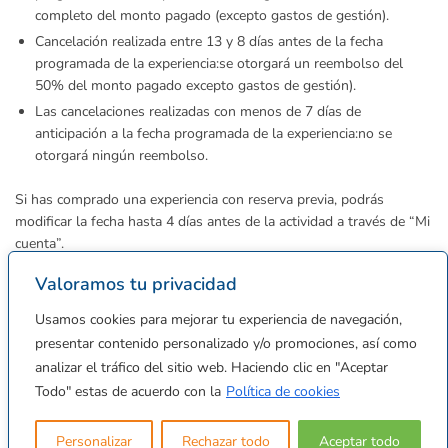
completo del monto pagado (excepto gastos de gestión).
Cancelación realizada entre 13 y 8 días antes de la fecha
programada de la experiencia:
se otorgará un reembolso del
50% del monto pagado excepto gastos de gestión).
Las cancelaciones realizadas con menos de 7 días de
anticipación a la fecha programada de la experiencia:
no se
otorgará ningún reembolso.
Si has comprado una experiencia con reserva previa, podrás
modificar la fecha hasta 4 días antes de la actividad a través de “Mi
cuenta”.
Valoramos tu privacidad
* En caso de que la experiencia adquirida no sea susceptible a
reembolso o cambio se especificará en las condiciones de la oferta.
Usamos cookies para mejorar tu experiencia de navegación,
Recuerda que ante cualquier pregunta, nos puedes escribir un
presentar contenido personalizado y/o promociones, así como
correo a
hola@regalexia.com
o contactarnos por WhatsApp al
+34
analizar el tráfico del sitio web. Haciendo clic en "Aceptar
640 030 604
Todo" estas de acuerdo con la
Política de cookies
Personalizar
Rechazar todo
Aceptar todo