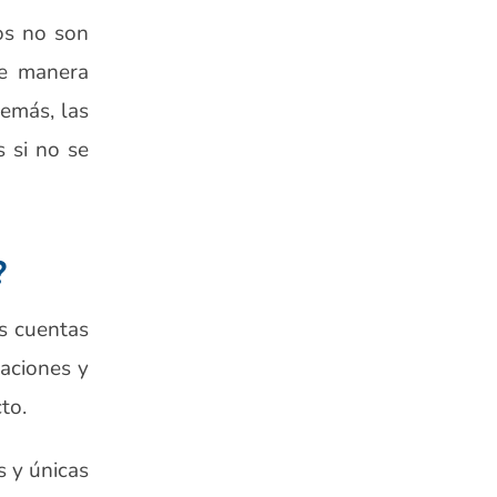
ños no son
de manera
emás, las
s si no se
?
us cuentas
aciones y
to.
s y únicas