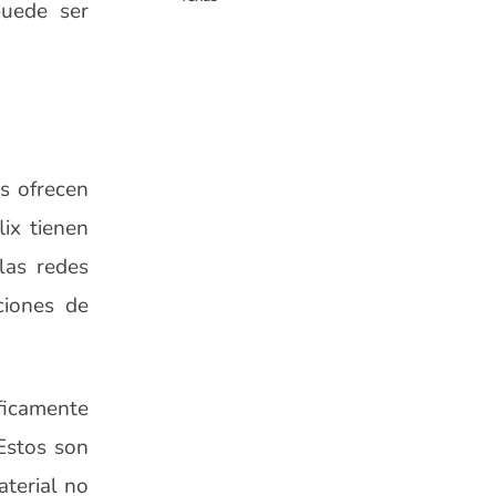
puede ser
as ofrecen
ix tienen
las redes
ciones de
íficamente
Estos son
terial no