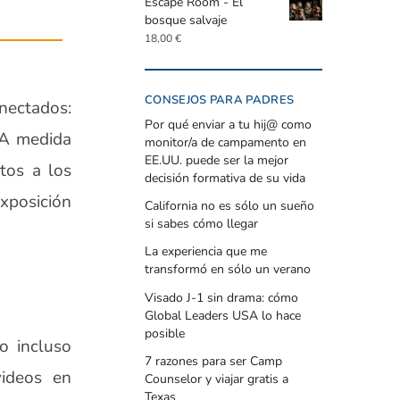
Escape Room - El
bosque salvaje
18,00
€
CONSEJOS PARA PADRES
nectados:
Por qué enviar a tu hij@ como
. A medida
monitor/a de campamento en
EE.UU. puede ser la mejor
tos a los
decisión formativa de su vida
exposición
California no es sólo un sueño
si sabes cómo llegar
La experiencia que me
transformó en sólo un verano
Visado J-1 sin drama: cómo
Global Leaders USA lo hace
posible
o incluso
7 razones para ser Camp
videos en
Counselor y viajar gratis a
Texas