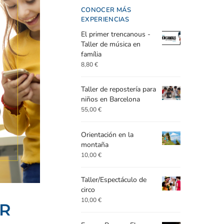
CONOCER MÁS
EXPERIENCIAS
El primer trencanous -
Taller de música en
família
8,80
€
Taller de repostería para
niños en Barcelona
55,00
€
Orientación en la
montaña
10,00
€
Taller/Espectáculo de
circo
10,00
€
AR