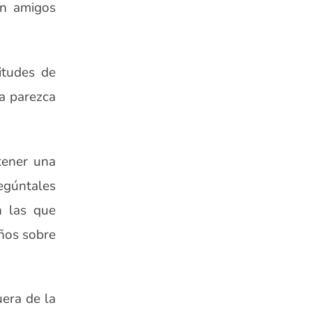
on amigos
itudes de
a parezca
tener una
egúntales
n las que
iños sobre
uera de la