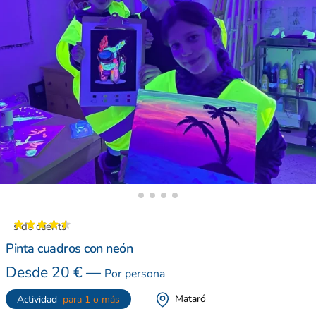
ions de clients
Pinta cuadros con neón
Desde
20
€
—
Por persona
Mataró
Actividad
para 1 o más