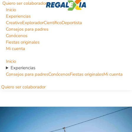
Quiero ser colaborador
Inicio
Experiencias
Creativo
Explorador
Científico
Deportista
Consejos para padres
Conócenos
Fiestas originales
Mi cuenta
Inicio
Experiencias
Consejos para padres
Conócenos
Fiestas originales
Mi cuenta
Quiero ser colaborador