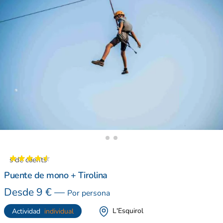
ions de clients
Puente de mono + Tirolina
Desde
9
€
—
Por persona
L'Esquirol
Actividad
individual