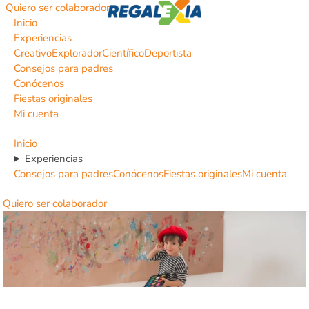
Quiero ser colaborador
Inicio
Experiencias
Creativo
Explorador
Científico
Deportista
Consejos para padres
Conócenos
Fiestas originales
Mi cuenta
Inicio
Experiencias
Consejos para padres
Conócenos
Fiestas originales
Mi cuenta
Quiero ser colaborador