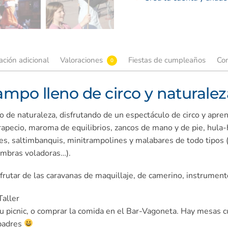
ación adicional
Valoraciones
Fiestas de cumpleaños
Con
0
ampo lleno de circo y naturalez
do de naturaleza, disfrutando de un espectáculo de circo y apre
trapecio, maroma de equilibrios, zancos de mano y de pie, hula-
tes, saltimbanquis, minitrampolines y malabares de todo tipos (
fombras voladoras…).
rutar de las caravanas de maquillaje, de camerino, instrument
Taller
 picnic, o comprar la comida en el Bar-Vagoneta. Hay mesas c
 padres