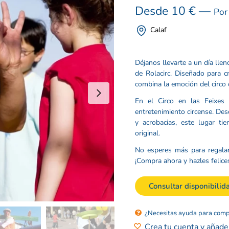
Desde
10
€
—
Por
Calaf
Déjanos llevarte a un día llen
de Rolacirc. Diseñado para c
combina la emoción del circo c
En el Circo en las Feixes 
entretenimiento circense. Des
y acrobacias, este lugar ti
original.
No esperes más para regalarl
¡Compra ahora y hazles felice
Consultar disponibilid
¿Necesitas ayuda para comp
Crea tu cuenta y añade 