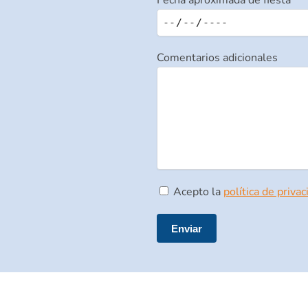
Fecha aproximada de fiesta
Comentarios adicionales
Acepto la
política de privac
Por favor, deja este campo vací