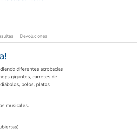
sultas
Devoluciones
a!
ndiendo diferentes acrobacias
hops gigantes, carretes de
diábolos, bolos, platos
os musicales.
ubiertas)