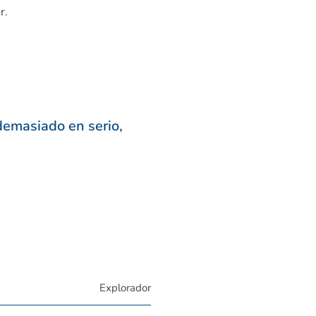
r.
 demasiado en serio,
Explorador