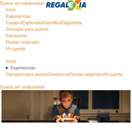
Quiero ser colaborador
Inicio
Experiencias
Creativo
Explorador
Científico
Deportista
Consejos para padres
Conócenos
Fiestas originales
Mi cuenta
Inicio
Experiencias
Consejos para padres
Conócenos
Fiestas originales
Mi cuenta
Quiero ser colaborador